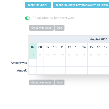
Jacht Maxus26
Jacht Maxus26 przystosowany dla niep
Pokaż obiekty bez rezerwacji
Obecny miesiąc
Dziś
sierpień
2026
03
04
05
06
07
08
09
10
11
12
13
14
15
16
17
Pn
Wt
Śr
Cz
Pt
So
Nd
Pn
Wt
Śr
Cz
Pt
So
Nd
Pn
Amberówka
AmbeR
Obecny miesiąc
Dziś