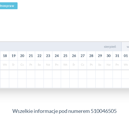
ełnospraw
sierpień
w
18
19
20
21
22
23
24
25
26
27
28
29
30
31
01
Wt
Śr
Cz
Pt
So
Nd
Pn
Wt
Śr
Cz
Pt
So
Nd
Pn
Wt
Wszelkie informacje pod numerem 510046505