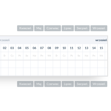
Kwiecień
Maj
Czerwiec
Lipiec
Sierpień
Wrzesień
rzesień
wrzesień
20
02
03
04
05
06
07
08
09
10
11
12
13
14
15
16
Śr
Cz
Pt
So
Nd
Pn
Wt
Śr
Cz
Pt
So
Nd
Pn
Wt
Śr
Kwiecień
Maj
Czerwiec
Lipiec
Sierpień
Wrzesień